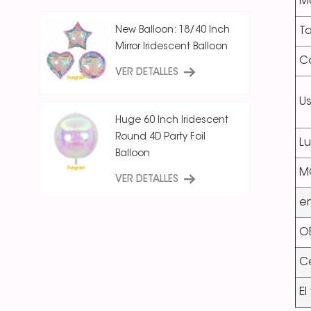
Ma
New Balloon: 18/40 Inch
T
Mirror Iridescent Balloon
Co
VER DETALLES
U
Huge 60 Inch Iridescent
Round 4D Party Foil
Lu
Balloon
M
VER DETALLES
e
18 Inch Ice Crystal Blue
O
Iridescent
Round/Star/Heart
Ce
Balloon
VER DETALLES
El