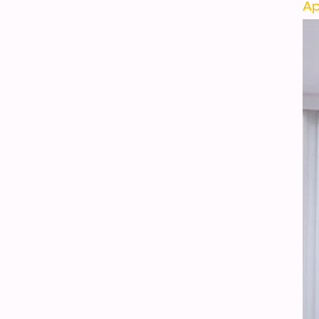
Ap
26 Inch Fantsay Yellow
Magic Star Balloons
Starburst Foil Balloon
VER DETALLES
Fantasy 26 Inch 12 Point
Iridescent Starburst Foil
Balloon
VER DETALLES
18 Inch Dreamy
Iridescent Love Heart
Balloon
VER DETALLES