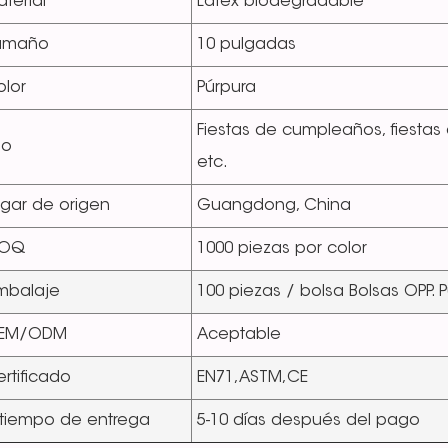
terial
Látex biodegradable
amaño
10 pulgadas
lor
Púrpura
Fiestas de cumpleaños, fiestas
so
etc.
gar de origen
Guangdong, China
OQ
1000 piezas por color
mbalaje
100 piezas / bolsa Bolsas OPP
EM/ODM
Aceptable
rtificado
EN71,ASTM,CE
 tiempo de entrega
5-10 días después del pago