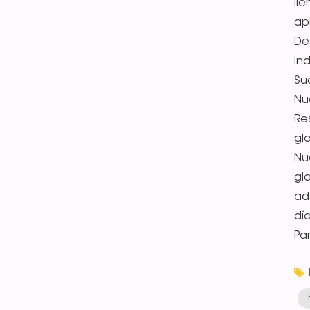
ll
ap
De
in
Su
Nu
Re
gl
Nu
gl
ad
dí
Pa