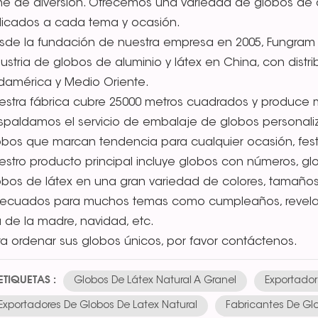
ene de diversión. Ofrecemos una variedad de globos de al
licados a cada tema y ocasión.
sde la fundación de nuestra empresa en 2005, Fungram s
dustria de globos de aluminio y látex en China, con distr
damérica y Medio Oriente.
estra fábrica cubre 25000 metros cuadrados y produce m
spaldamos el servicio de embalaje de globos personali
obos que marcan tendencia para cualquier ocasión, festi
estro producto principal incluye globos con números, glo
obos de látex en una gran variedad de colores, tamaños
ecuados para muchos temas como cumpleaños, revelació
a de la madre, navidad, etc.
ra ordenar sus globos únicos, por favor contáctenos.
ETIQUETAS :
Globos De Látex Natural A Granel
Exportador
Exportadores De Globos De Latex Natural
Fabricantes De Glo