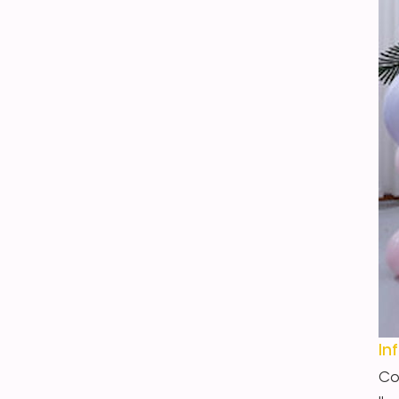
19 Inch Iridescent Five-
pointed Star Balloon
VER DETALLES
32 Inch Iridescent Five-
pointed Star Balloon
VER DETALLES
In
Co