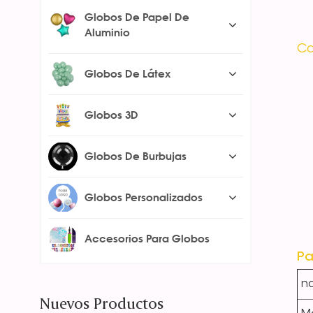
Globos De Papel De
Aluminio
Ca
Globos De Látex
Globos 3D
Globos De Burbujas
Globos Personalizados
Accesorios Para Globos
Pa
n
Nuevos Productos