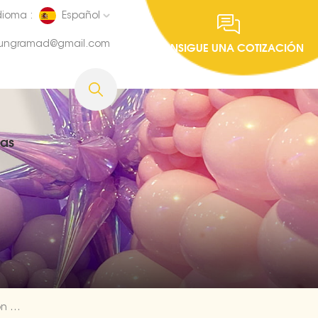
dioma :
Español
fungramad@gmail.com
CONSIGUE UNA COTIZACIÓN
ias
Globos De Látex Natural Color Macaron De 10 Pulgadas A Granel