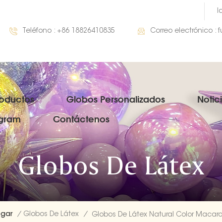
I
Teléfono :
+86 18826410835
Correo electrónico :
roductos
Globos Personalizados
Notic
gram
Contáctenos
Globos De Látex
gar
/
Globos De Látex
/