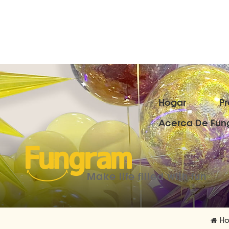
Hogar
P
Acerca De Fun
Make life filled with fun
Ho