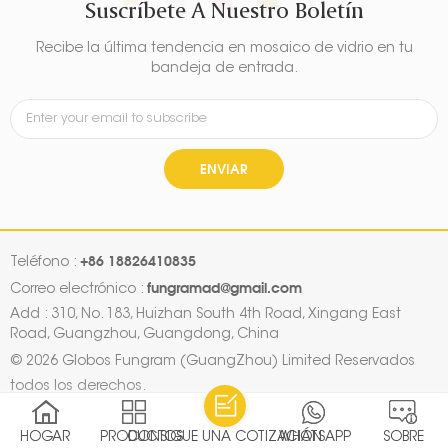
Suscríbete A Nuestro Boletín
Recibe la última tendencia en mosaico de vidrio en tu
bandeja de entrada.
ENVIAR
+86 18826410835
Teléfono :
fungramad@gmail.com
Correo electrónico :
Add : 310, No. 183, Huizhan South 4th Road, Xingang East
Road, Guangzhou, Guangdong, China
© 2026 Globos Fungram (GuangZhou) Limited Reservados
todos los derechos.
mapa del sitio
|
Xml
|
Política de privacidad
|
IPv6 RED SOPORTADA
HOGAR
PRODUCTOS
CONSIGUE UNA COTIZACIÓN
WHATSAPP
SOBRE