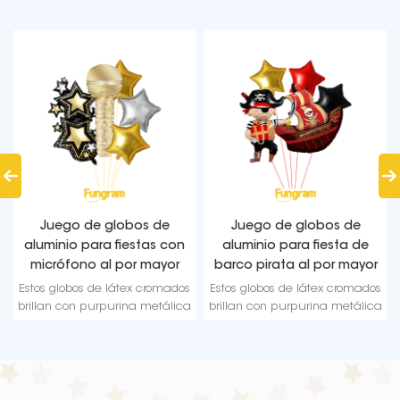
Juego de globos de
Juego de globos de
aluminio para fiestas con
aluminio para fiesta de
micrófono al por mayor
barco pirata al por mayor
Estos globos de látex cromados
Estos globos de látex cromados
brillan con purpurina metálica
brillan con purpurina metálica
y los coloridos globos de confeti
y los coloridos globos de confeti
son una bonita decoración
son una bonita decoración
para bodas, fiestas de
para bodas, fiestas de
cumpleaños.
cumpleaños.