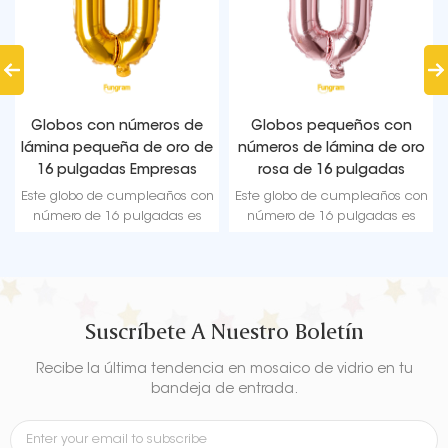
Globos con números de
Globos pequeños con
lámina pequeña de oro de
números de lámina de oro
16 pulgadas Empresas
rosa de 16 pulgadas
Empresas
Este globo de cumpleaños con
Este globo de cumpleaños con
número de 16 pulgadas es
número de 16 pulgadas es
fácil de operar y se sella
fácil de operar y se sella
automáticamente.
automáticamente.
Suscríbete A Nuestro Boletín
Recibe la última tendencia en mosaico de vidrio en tu
bandeja de entrada.