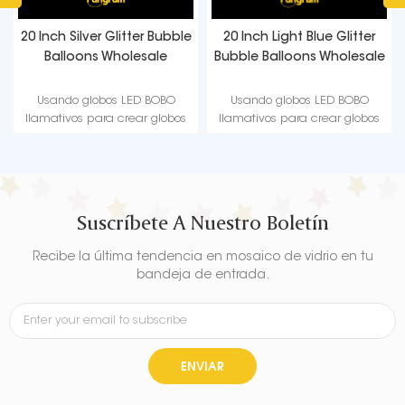
e
20 Inch Light Blue Glitter
20 Inch Gold Glitter Bubble
Bubble Balloons Wholesale
Balloons Wholesale
Usando globos LED BOBO
Usando globos LED BOBO
llamativos para crear globos
llamativos para crear globos
de decoración de fiesta
de decoración de fiesta
exquisitos y hermosos en la
exquisitos y hermosos en la
oscuridad
oscuridad
Suscríbete A Nuestro Boletín
Recibe la última tendencia en mosaico de vidrio en tu
bandeja de entrada.
ENVIAR