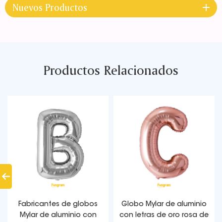
Nuevos Productos
Productos Relacionados
inistros de globos de
Fabricantes de globos
Globo
pel de aluminio con
Mylar de aluminio con
con le