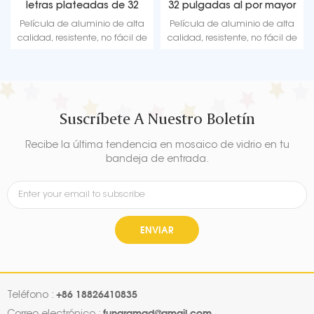
etras doradas de 32
letras plateadas de 32
32 pul
pulgadas
pulgadas
cula de aluminio de alta
Película de aluminio de alta
Películ
ad, resistente, no fácil de
calidad, resistente, no fácil de
calidad,
reventar, alfabeto A-Z
reventar, alfabeto A-Z
reve
sponible, apenas puede
disponible, apenas puede
dispo
flotar con helio
flotar con helio
Suscríbete A Nuestro Boletín
Recibe la última tendencia en mosaico de vidrio en tu
bandeja de entrada.
ENVIAR
+86 18826410835
Teléfono :
fungramad@gmail.com