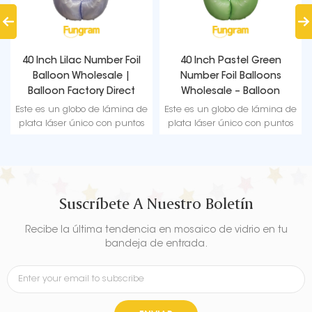
40 Inch Lilac Number Foil
40 Inch Pastel Green
Balloon Wholesale |
Number Foil Balloons
Balloon Factory Direct
Wholesale – Balloon
Supply
Factory Direct Supply
Este es un globo de lámina de
Este es un globo de lámina de
plata láser único con puntos
plata láser único con puntos
brillantes, no una astilla
brillantes, no una astilla
regular. Admite la reutilización.
regular. Admite la reutilización.
Suscríbete A Nuestro Boletín
Recibe la última tendencia en mosaico de vidrio en tu
bandeja de entrada.