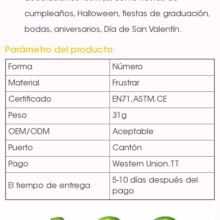
cumpleaños, Halloween, fiestas de graduación,
bodas, aniversarios, Día de San Valentín.
Parámetro del producto:
Forma
Número
Material
Frustrar
Certificado
EN71,ASTM,CE
Peso
31g
OEM/ODM
Aceptable
Puerto
Cantón
Pago
Western Union.TT
5-10 días después del
El tiempo de entrega
pago