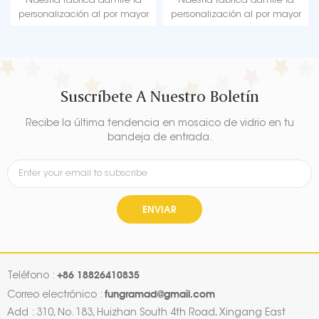
Nuestra fábrica admite la
Nuestra fábrica admite la
personalización al por mayor
personalización al por mayor
de globos de aluminio para
de globos de aluminio para
fiestas, decoración de
fiestas, decoración de
ocasiones festivas.
ocasiones festivas.
Suscríbete A Nuestro Boletín
Recibe la última tendencia en mosaico de vidrio en tu
bandeja de entrada.
ENVIAR
+86 18826410835
Teléfono :
fungramad@gmail.com
Correo electrónico :
Add : 310, No. 183, Huizhan South 4th Road, Xingang East