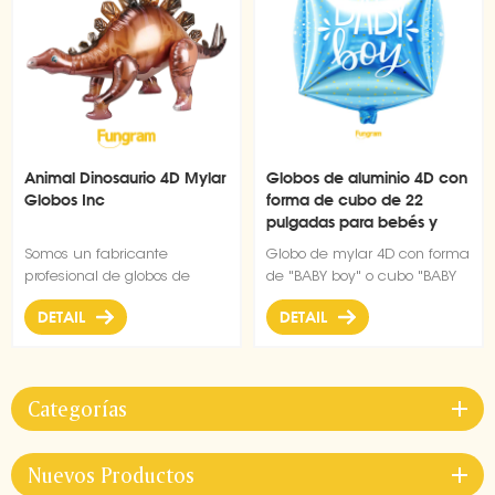
Animal Dinosaurio 4D Mylar
Globos de aluminio 4D con
Globos Inc
forma de cubo de 22
pulgadas para bebés y
niñas al por mayor
Somos un fabricante
Globo de mylar 4D con forma
profesional de globos de
de "BABY boy" o cubo "BABY
película de aluminio, y este
girl" impreso, puede llenarse
DETAIL
DETAIL
globo con botón de
con aire o helio
dinosaurio tiene una forma
única y es muy popular.
Categorías
Nuevos Productos