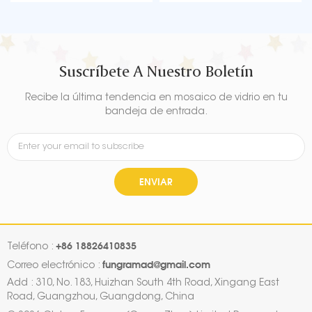
colores brillantes y variados y
colores brillantes y variados y
materiales de buena calidad.
materiales de buena calidad.
Es un buen compañero de
Es un buen compañero de
decoración para fiestas
decoración para fiestas
temáticas de bebés.
temáticas de bebés.
Suscríbete A Nuestro Boletín
Recibe la última tendencia en mosaico de vidrio en tu
bandeja de entrada.
ENVIAR
+86 18826410835
Teléfono :
fungramad@gmail.com
Correo electrónico :
Add : 310, No. 183, Huizhan South 4th Road, Xingang East
Road, Guangzhou, Guangdong, China