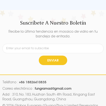
para cumpleaños, boda,
para cumpleaños, boda,
despedida de soltera, Baby
despedida de soltera, Baby
Shower, decoraciones para
Shower, decoraciones para
fiesta de aniversario
fiesta de aniversario
Suscríbete A Nuestro Boletín
Recibe la última tendencia en mosaico de vidrio en tu
bandeja de entrada.
ENVIAR
+86 18826410835
Teléfono :
fungramad@gmail.com
Correo electrónico :
Add : 310, No. 183, Huizhan South 4th Road, Xingang East
Road, Guangzhou, Guangdong, China