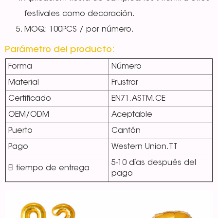
festivales como decoración.
MOQ: 100PCS / por número.
Parámetro del producto:
Forma
Número
Material
Frustrar
Certificado
EN71,ASTM,CE
OEM/ODM
Aceptable
Puerto
Cantón
Pago
Western Union.TT
5-10 días después del
El tiempo de entrega
pago