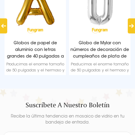
Globo de Mylar con
Halloween Standing Foil
números de decoración de
Balloons | 8 Creative
cumpleaños de plata de
Designs | Fungram Balloon
40 pulgadas a granel
Factory Wholesale
Producimos el enorme tamaño
Producimos el enorme tamaño
de 50 pulgadas y el hermoso y
de 50 pulgadas y el hermoso y
único globo con números
único globo con números
dorados que es una excelente
dorados que es una excelente
decoración para cualquier
decoración para cualquier
fiesta.
fiesta.
Suscríbete A Nuestro Boletín
Recibe la última tendencia en mosaico de vidrio en tu
bandeja de entrada.