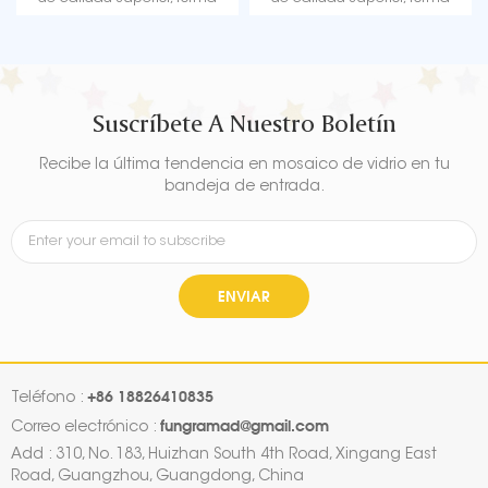
bonita e impresión de patrones
bonita e impresión de patrones
claros, da brillo y durabilidad a
claros, da brillo y durabilidad a
la decoración de globos de tu
la decoración de globos de tu
fiesta.
fiesta.
Suscríbete A Nuestro Boletín
Recibe la última tendencia en mosaico de vidrio en tu
bandeja de entrada.
ENVIAR
+86 18826410835
Teléfono :
fungramad@gmail.com
Correo electrónico :
Add : 310, No. 183, Huizhan South 4th Road, Xingang East
Road, Guangzhou, Guangdong, China