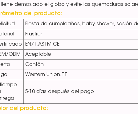
 llene demasiado el globo y evite las quemaduras solares,
rámetro del producto:
licitud
Fiesta de cumpleaños, baby shower, sesión de
terial
Frustrar
rtificado
EN71,ASTM,CE
EM/ODM
Aceptable
erto
Cantón
ago
Western Union.TT
 tiempo
e
5-10 días después del pago
ntrega
lor del producto: