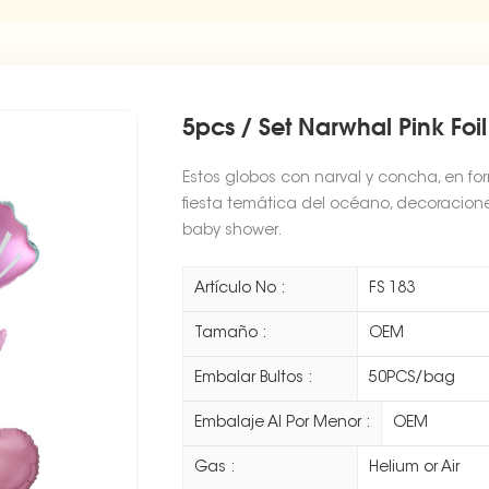
5pcs / Set Narwhal Pink Foil
Estos globos con narval y concha, en fo
fiesta temática del océano, decoracione
baby shower.
Artículo No :
FS 183
Tamaño :
OEM
Embalar Bultos :
50PCS/bag
Embalaje Al Por Menor :
OEM
Gas :
Helium or Air