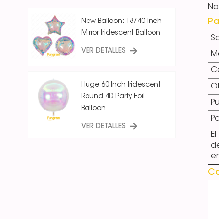
No
Pa
New Balloon: 18/40 Inch
Mirror Iridescent Balloon
So
VER DETALLES
Ma
Ce
Huge 60 Inch Iridescent
O
Round 4D Party Foil
Pu
Balloon
P
VER DETALLES
El
d
e
18 Inch Ice Crystal Blue
Iridescent
Co
Round/Star/Heart
Balloon
VER DETALLES