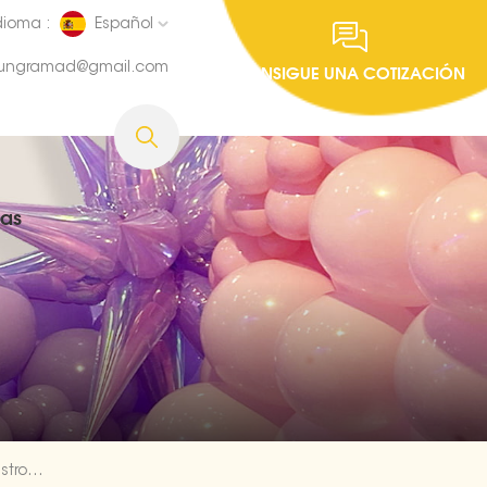
dioma :
Español
fungramad@gmail.com
CONSIGUE UNA COTIZACIÓN
ias
5pcs / Set Narwhal Pink Foil Set Suministros Para Globos