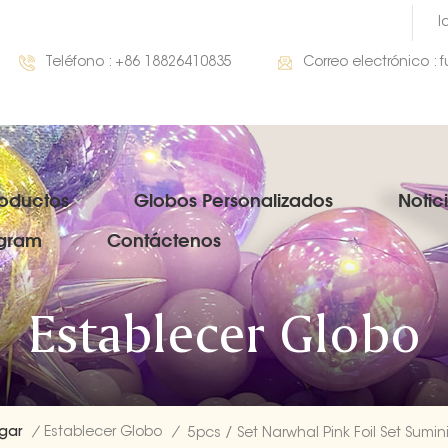
I
Teléfono :
+86 18826410835
Correo electrónico :
roductos
Globos Personalizados
Notic
gram
Contáctenos
Establecer Globo
gar
/
Establecer Globo
/