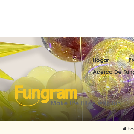
Hogar
P
Acerca De Fun
Make life filled with fun
Ho