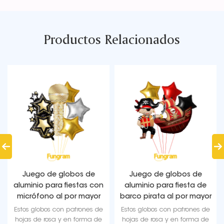
Productos Relacionados
 de
Juego de globos de
Bolsa de regalo Juego
s con
aluminio para fiesta de
globos de papel de
ayor
barco pirata al por mayor
cumpleaños al por ma
nes de
Estos globos con patrones de
Estos globos con patrones
rma de
hojas de rosa y en forma de
hojas de rosa y en forma 