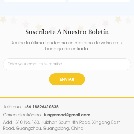
itas
corazón rojo son bonitas
corazón rojo son bonitas
das,
decoraciones para bodas,
decoraciones para bodas
tas de
decoraciones para fiestas de
decoraciones para fiestas
s para
cumpleaños, suministros para
cumpleaños, suministros p
baby shower.
baby shower.
Suscríbete A Nuestro Boletín
Recibe la última tendencia en mosaico de vidrio en tu
bandeja de entrada.
ENVIAR
+86 18826410835
Teléfono :
fungramad@gmail.com
Correo electrónico :
Add : 310, No. 183, Huizhan South 4th Road, Xingang East
Road, Guangzhou, Guangdong, China