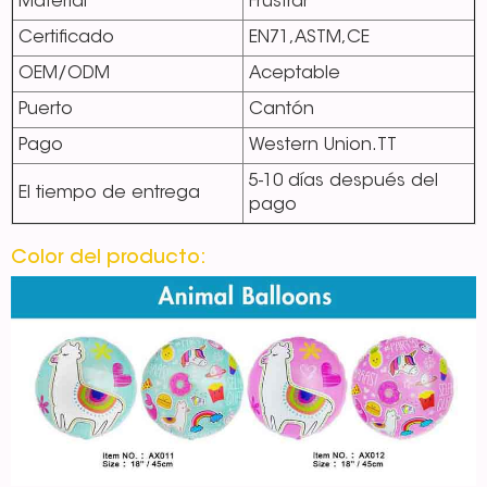
Material
Frustrar
Certificado
EN71,ASTM,CE
OEM/ODM
Aceptable
Puerto
Cantón
Pago
Western Union.TT
5-10 días después del
El tiempo de entrega
pago
Color del producto: