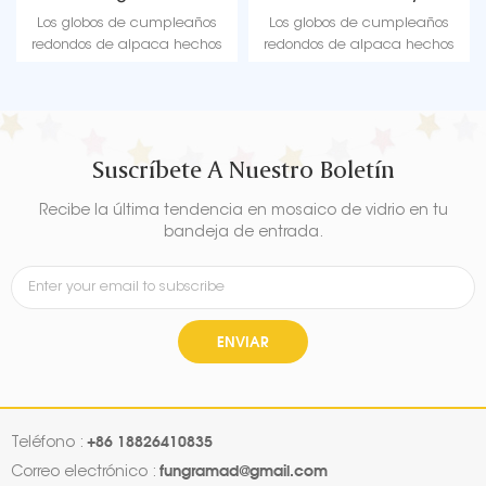
Manufacturer
Los globos de cumpleaños
Los globos de cumpleaños
redondos de alpaca hechos
redondos de alpaca hechos
de película de aluminio de
de película de aluminio de
buena calidad son
buena calidad son
adecuados para diversas
adecuados para diversas
decoraciones para festivales,
decoraciones para festivales,
fiestas.
fiestas.
Suscríbete A Nuestro Boletín
Recibe la última tendencia en mosaico de vidrio en tu
bandeja de entrada.
ENVIAR
+86 18826410835
Teléfono :
fungramad@gmail.com
Correo electrónico :