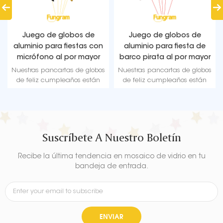
Juego de globos de
Juego de globos de
aluminio para fiestas con
aluminio para fiesta de
micrófono al por mayor
barco pirata al por mayor
Nuestras pancartas de globos
Nuestras pancartas de globos
de feliz cumpleaños están
de feliz cumpleaños están
fabricadas con material de
fabricadas con material de
alta calidad, papel de
alta calidad, papel de
aluminio duradero y
aluminio duradero y
ultrabrillante que mantiene la
ultrabrillante que mantiene la
forma sin fugas ni pérdida de
forma sin fugas ni pérdida de
Suscríbete A Nuestro Boletín
aire.
aire.
Recibe la última tendencia en mosaico de vidrio en tu
bandeja de entrada.
ENVIAR