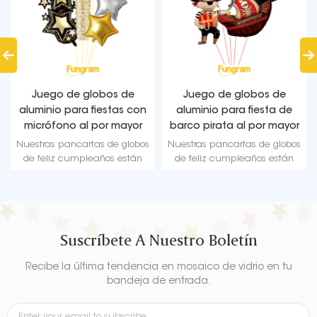
Juego de globos de
Juego de globos de
aluminio para fiestas con
aluminio para fiesta de
micrófono al por mayor
barco pirata al por mayor
Nuestras pancartas de globos
Nuestras pancartas de globos
de feliz cumpleaños están
de feliz cumpleaños están
fabricadas con material de
fabricadas con material de
alta calidad, papel de
alta calidad, papel de
aluminio duradero y
aluminio duradero y
ultrabrillante que mantiene la
ultrabrillante que mantiene la
forma sin fugas ni pérdida de
forma sin fugas ni pérdida de
Suscríbete A Nuestro Boletín
aire.
aire.
Recibe la última tendencia en mosaico de vidrio en tu
bandeja de entrada.