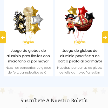
Juego de globos de
Juego de globos de
aluminio para fiestas con
aluminio para fiesta de
micrófono al por mayor
barco pirata al por mayor
Nuestras pancartas de globos
Nuestras pancartas de globos
de feliz cumpleaños están
de feliz cumpleaños están
fabricadas con material de
fabricadas con material de
alta calidad, papel de
alta calidad, papel de
aluminio duradero y
aluminio duradero y
ultrabrillante que mantiene la
ultrabrillante que mantiene la
forma sin fugas ni pérdida de
forma sin fugas ni pérdida de
Suscríbete A Nuestro Boletín
aire.
aire.