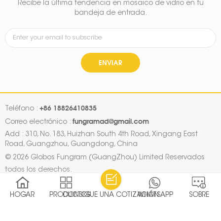
Recibe la última tendencia en mosaico de vidrio en tu
bandeja de entrada.
ENVIAR
+86 18826410835
Teléfono :
fungramad@gmail.com
Correo electrónico :
Add : 310, No. 183, Huizhan South 4th Road, Xingang East
Road, Guangzhou, Guangdong, China
© 2026 Globos Fungram (GuangZhou) Limited Reservados
todos los derechos.
mapa del sitio
|
Xml
|
Política de privacidad
|
IPv6 RED SOPORTADA
HOGAR
PRODUCTOS
CONSIGUE UNA COTIZACIÓN
WHATSAPP
SOBRE