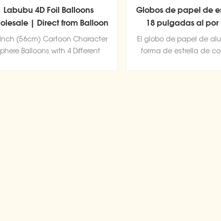
Labubu 4D Foil Balloons
Globos de papel de es
olesale | Direct from Balloon
18 pulgadas al por
Factory
 Inch (56cm) Cartoon Character
El globo de papel de al
phere Balloons with 4 Different
forma de estrella de col
Designs
autosellante reutilizabl
llenar con aire o h