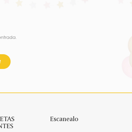
entrada.
R
ETAS
Escanealo
NTES