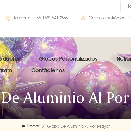
I
Teléfono :
+86 18826410835
Correo electrónico :
roductos
Globos Personalizados
Notic
gram
Contáctenos
De Aluminio Al Po
Hogar
/
Globo De Aluminio Al Por Mayor