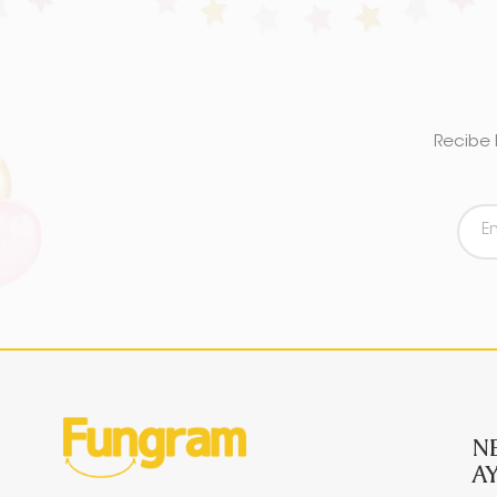
Recibe 
N
A