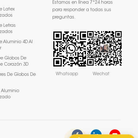
Estamos en línea 7*24 horas
e Latex
para responder a todas sus
izados
preguntas.
e Letras
izados
 Aluminio 4D Al
r
De Globos De
e Corazón 3D
Whatsapp
Wechat
res De Globos De
 Aluminio
izado