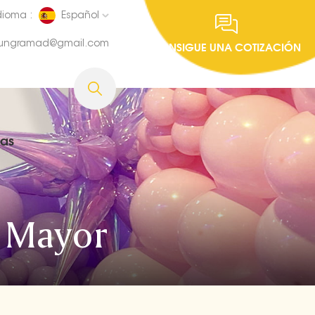
dioma :
Español
fungramad@gmail.com
CONSIGUE UNA COTIZACIÓN
ias
r Mayor