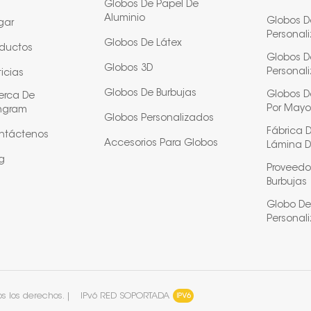
Globos De Papel De
Aluminio
Globos D
gar
Personal
Globos De Látex
oductos
Globos D
Globos 3D
Personal
icias
Globos De Burbujas
Globos De
erca De
Por Mayo
ngram
Globos Personalizados
Fábrica 
ntáctenos
Accesorios Para Globos
Lámina D
g
Proveedo
Burbujas
Globo De
Personal
 los derechos. |
IPv6 RED SOPORTADA