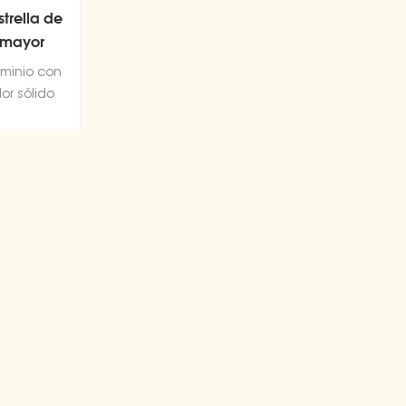
trella de
 mayor
uminio con
or sólido
e se puede
elio