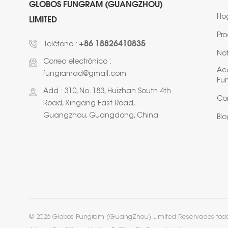
GLOBOS FUNGRAM (GUANGZHOU)
Ho
LIMITED
Pr
+86 18826410835
Teléfono :
Not
Correo electrónico :
Ac
fungramad@gmail.com
Fu
Add : 310, No. 183, Huizhan South 4th
Co
Road, Xingang East Road,
Guangzhou, Guangdong, China
Blo
© 2026 Globos Fungram (GuangZhou) Limited Reservados todos