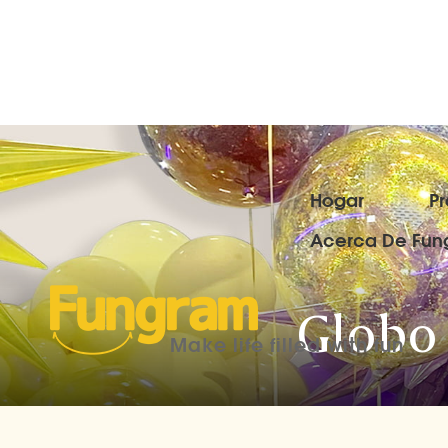
Hogar
P
Acerca De Fun
Globo 
Make life filled with fun