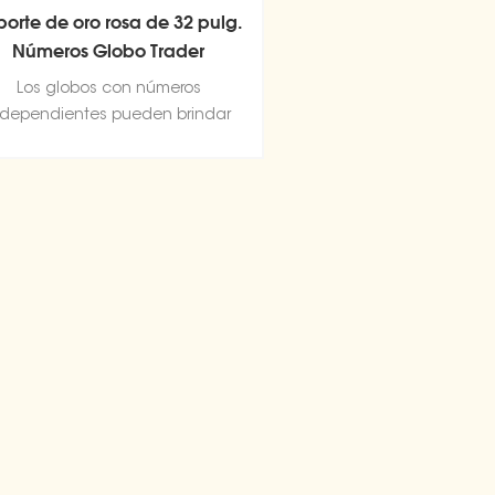
porte de oro rosa de 32 pulg.
Números Globo Trader
Los globos con números
ndependientes pueden brindar
na experiencia de decoración
diferente a su fiesta.