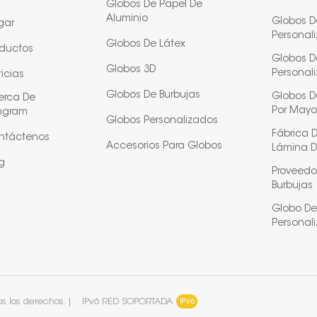
Globos De Papel De
Aluminio
Globos D
gar
Personal
Globos De Látex
oductos
Globos D
Globos 3D
Personal
icias
Globos De Burbujas
Globos De
erca De
Por Mayo
ngram
Globos Personalizados
Fábrica 
ntáctenos
Accesorios Para Globos
Lámina D
g
Proveedo
Burbujas
Globo De
Personal
 los derechos. |
IPv6 RED SOPORTADA