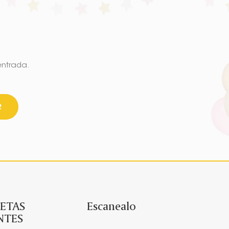
entrada.
R
ETAS
Escanealo
NTES