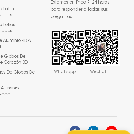
Estamos en línea 7*24 horas
e Latex
para responder a todas sus
izados
preguntas.
e Letras
izados
 Aluminio 4D Al
r
De Globos De
e Corazón 3D
Whatsapp
Wechat
res De Globos De
 Aluminio
izado