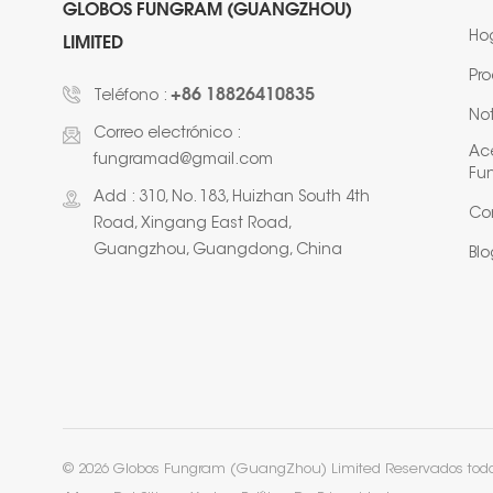
GLOBOS FUNGRAM (GUANGZHOU)
Ho
LIMITED
Pr
+86 18826410835
Teléfono :
Not
Correo electrónico :
Ac
fungramad@gmail.com
Fu
Add : 310, No. 183, Huizhan South 4th
Co
Road, Xingang East Road,
Guangzhou, Guangdong, China
Blo
© 2026 Globos Fungram (GuangZhou) Limited Reservados todos