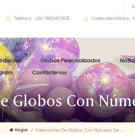
I
Teléfono :
+86 18826410835
Correo electrónico :
roductos
Globos Personalizados
Notic
gram
Contáctenos
De Globos Con Núm
Hogar
/
Fabricantes De Globos Con Números De Mylar