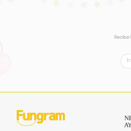
Recibe 
N
A