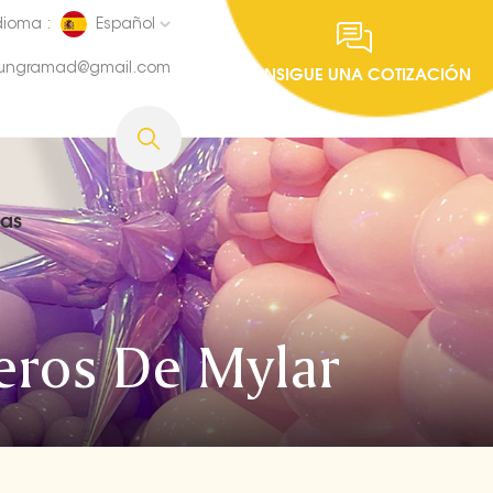
dioma :
Español
fungramad@gmail.com
CONSIGUE UNA COTIZACIÓN
ias
eros De Mylar