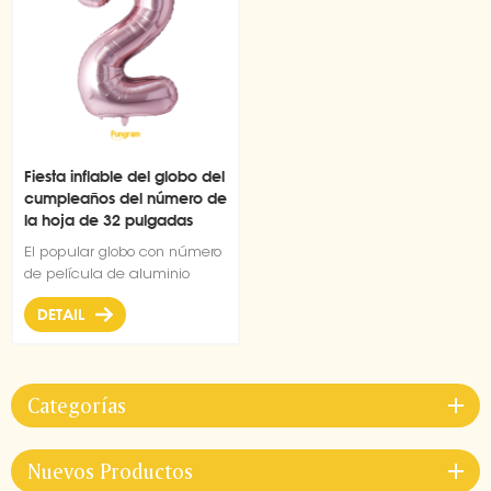
Fiesta inflable del globo del
cumpleaños del número de
la hoja de 32 pulgadas
El popular globo con número
de película de aluminio
dorado rosa de 32 pulgadas
DETAIL
es de color brillante y dura
mucho tiempo. También es el
mejor compañero para la
decoración de fiestas.
Categorías
Nuevos Productos