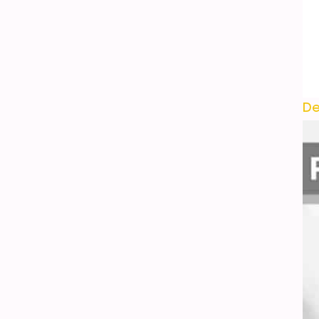
19 Inch Iridescent Five-
pointed Star Balloon
VER DETALLES
De
32 Inch Iridescent Five-
pointed Star Balloon
VER DETALLES