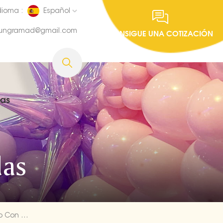
dioma :
Español
fungramad@gmail.com
CONSIGUE UNA COTIZACIÓN
ias
as
Fabricación De Globos De Aluminio Con Números Plateados De 50 Pulgadas