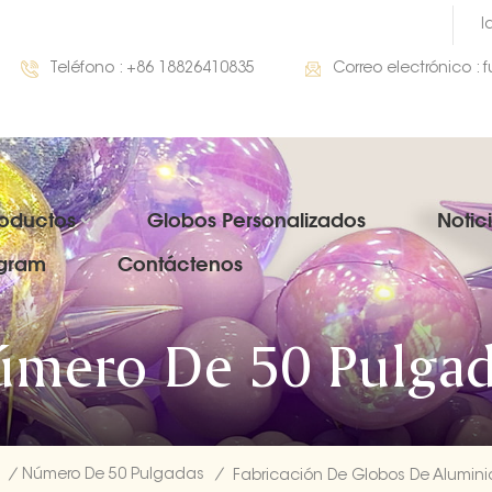
I
Teléfono :
+86 18826410835
Correo electrónico :
roductos
Globos Personalizados
Notic
gram
Contáctenos
úmero De 50 Pulgad
/
Número De 50 Pulgadas
/