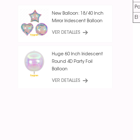
P
New Balloon: 18/40 Inch
El
Mirror Iridescent Balloon
VER DETALLES
Huge 60 Inch Iridescent
Round 4D Party Foil
Balloon
VER DETALLES
18 Inch Ice Crystal Blue
Iridescent
Round/Star/Heart
Balloon
VER DETALLES