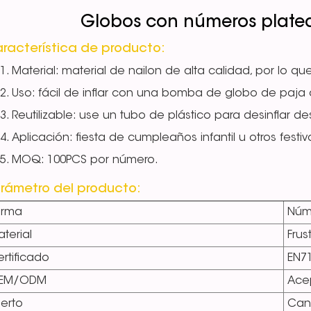
Globos con números plate
racterística de producto:
Material: material de nailon de alta calidad, por lo que
Uso: fácil de inflar con una bomba de globo de paja o 
Reutilizable: use un tubo de plástico para desinflar 
Aplicación: fiesta de cumpleaños infantil u otros fest
MOQ: 100PCS por número.
rámetro del producto:
orma
Núm
terial
Frust
rtificado
EN7
EM/ODM
Ace
erto
Can