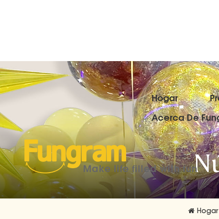
Hogar
P
Acerca De Fun
N
Make life filled with fun
Hogar