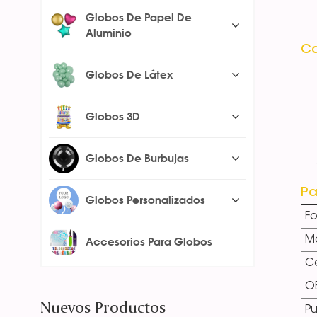
Globos De Papel De
Aluminio
Ca
Globos De Látex
Globos 3D
Globos De Burbujas
Pa
Globos Personalizados
F
Ma
Accesorios Para Globos
Ce
O
Nuevos Productos
Pu