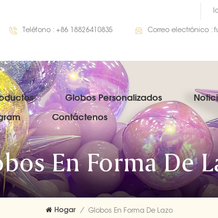
I
Teléfono :
+86 18826410835
Correo electrónico :
roductos
Globos Personalizados
Notic
gram
Contáctenos
obos En Forma De L
Hogar
/
Globos En Forma De Lazo