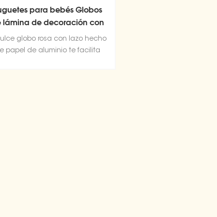
uguetes para bebés Globos
 lámina de decoración con
forma de nudo de lazo
dulce globo rosa con lazo hecho
e papel de aluminio te facilita
eparar una impresionante fiesta
feliz.