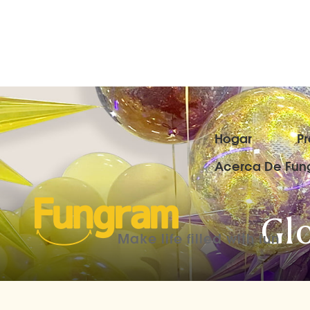
Hogar
P
Acerca De Fun
Gl
Make life filled with fun