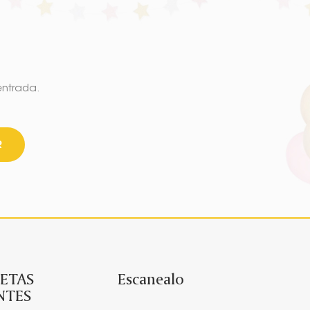
entrada.
R
ETAS
Escanealo
NTES