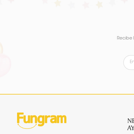
Recibe 
N
A