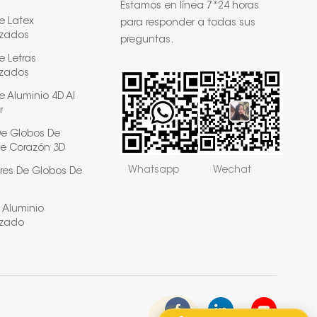
Estamos en línea 7*24 horas
e Latex
para responder a todas sus
izados
preguntas.
e Letras
izados
 Aluminio 4D Al
r
De Globos De
e Corazón 3D
Whatsapp
Wechat
res De Globos De
 Aluminio
izado