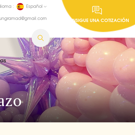
dioma :
Español
fungramad@gmail.com
CONSIGUE UNA COTIZACIÓN
ias
azo