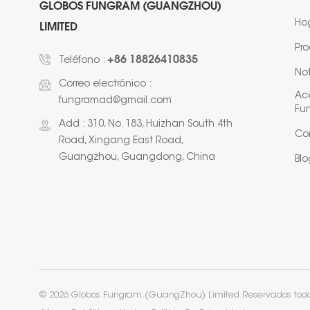
GLOBOS FUNGRAM (GUANGZHOU)
Ho
LIMITED
Pr
+86 18826410835
Teléfono :
Not
Correo electrónico :
Ac
fungramad@gmail.com
Fu
Add : 310, No. 183, Huizhan South 4th
Co
Road, Xingang East Road,
Guangzhou, Guangdong, China
Blo
© 2026 Globos Fungram (GuangZhou) Limited Reservados todos