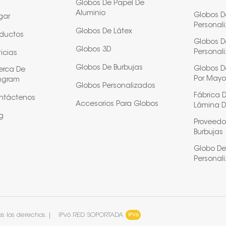
Globos De Papel De
Aluminio
Globos D
gar
Personal
Globos De Látex
oductos
Globos D
Globos 3D
Personal
icias
Globos De Burbujas
Globos De
erca De
Por Mayo
ngram
Globos Personalizados
Fábrica 
ntáctenos
Accesorios Para Globos
Lámina D
g
Proveedo
Burbujas
Globo De
Personal
 los derechos. |
IPv6 RED SOPORTADA