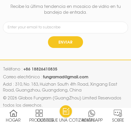
Recibe la última tendencia en mosaico de vidrio en tu
bandeja de entrada.
ENVIAR
+86 18826410835
Teléfono :
fungramad@gmail.com
Correo electrónico :
Add : 310, No. 183, Huizhan South 4th Road, Xingang East
Road, Guangzhou, Guangdong, China
© 2026 Globos Fungram (GuangZhou) Limited Reservados
todos los derechos.
mapa del sitio
|
Xml
|
Política de privacidad
|
IPv6 RED SOPORTADA
HOGAR
PRODUCTOS
CONSIGUE UNA COTIZACIÓN
WHATSAPP
SOBRE