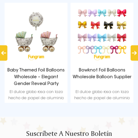
Baby Themed Foil Balloons
Bowknot Foil Balloons
Wholesale – Elegant
Wholesale Balloon Supplier
Gender Reveal Party
Decoration
El dulce globo rosa con lazo
El dulce globo rosa con lazo
hecho de papel de aluminio
hecho de papel de aluminio
te facilita preparar una
te facilita preparar una
impresionante fiesta feliz.
impresionante fiesta feliz.
Suscríbete A Nuestro Boletín